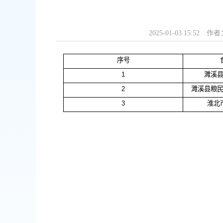
2025-01-03 15:52
作者：
序号
1
濉溪
2
濉溪县粮
3
淮北