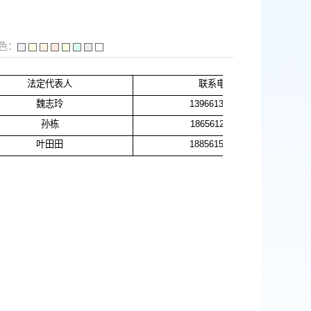
色：
法定代表人
联系电话
魏志玲
13966138546
孙栋
18656121180
叶田田
18856150057