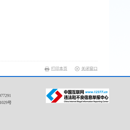
打印本页
关闭窗口
77291
1029号