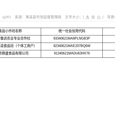
sjj001
来源：濉溪县市场监督管理局
文字大小：[
大
中
小
]
背景
食品小作坊名称
统一社会信用代码
县鲁店农业专业合作社
93340621MA8PLNGB3P
民逗食品坊（个体工商户）
92340621MAE207BQ6W
市鼎盛食品有限公司
91340621MADU63HX76