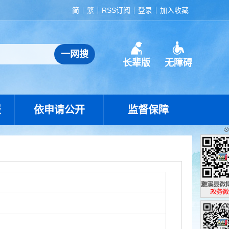
简
繁
RSS订阅
登录
加入收藏
长辈版
无障碍
报
依申请公开
监督保障
濉溪县政
政务微博