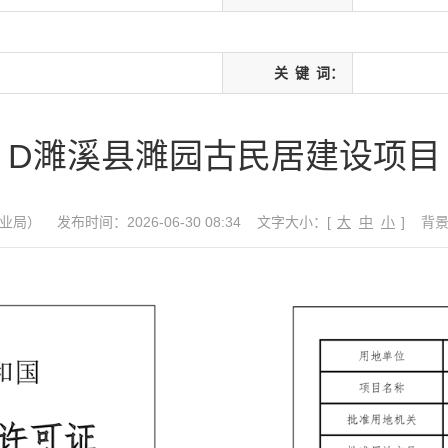
关
键
词：
D濉溪县濉园古民居建设项目
业局）
发布时间：2026-06-30 08:34
文字大小：[
大
中
小
]
背