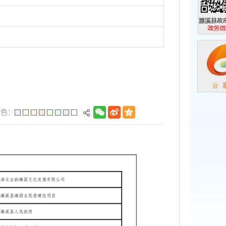
濉溪县政
政务微信
景色：