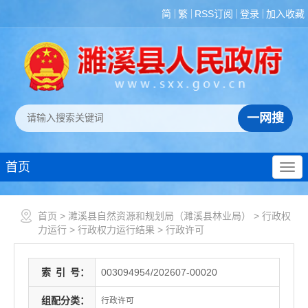
简
繁
RSS订阅
登录
加入收藏
首页
首页
>
濉溪县自然资源和规划局（濉溪县林业局）
>
行政权
力运行
>
行政权力运行结果
>
行政许可
索
引
号：
003094954/202607-00020
组配分类：
行政许可