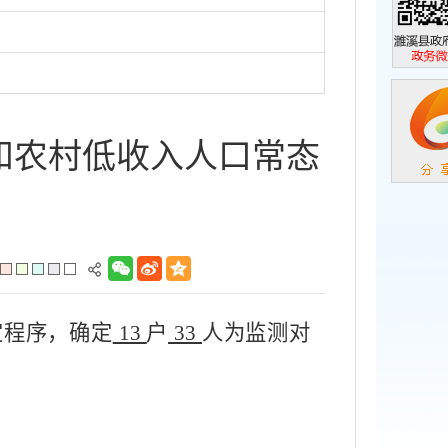
濉溪县政
政务微信
和农村低收入人口常态
定程序，
确定
13
户
33
人为监测对