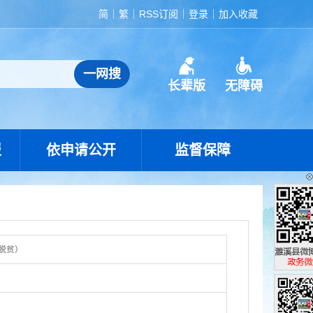
简
繁
RSS订阅
登录
加入收藏
长辈版
无障碍
报
依申请公开
监督保障
脱贫）
濉溪县政
政务微博