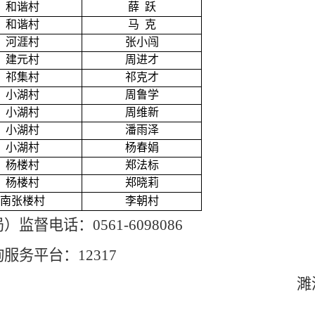
和谐村
薛
跃
和谐村
马
克
河涯村
张小闯
建元村
周进才
祁集村
祁克才
小湖村
周鲁学
小湖村
周维新
小湖村
潘雨泽
小湖村
杨春娟
杨楼村
郑法标
杨楼村
郑晓莉
南张楼村
李朝村
局）
监督电话：
0561-6098086
询服务平台：
12317
濉