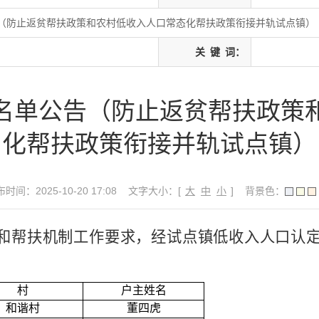
（防止返贫帮扶政策和农村低收入人口常态化帮扶政策衔接并轨试点镇）
关
键
词：
名单公告（防止返贫帮扶政策
化帮扶政策衔接并轨试点镇）
时间：2025-10-20 17:08
文字大小：[
大
中
小
]
背景色：
和帮扶机制工作要求，经
试点镇低收入人口认
村
户主姓名
和谐村
董四虎