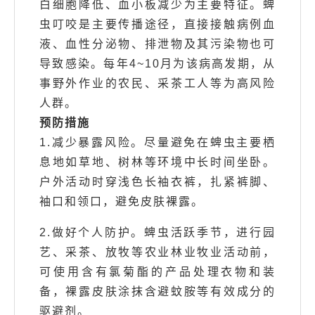
白细胞降低、血小板减少为主要特征。蜱
虫叮咬是主要传播途径，直接接触病例血
液、血性分泌物、排泄物及其污染物也可
导致感染。每年4~10月为该病高发期，从
事野外作业的农民、采茶工人等为高风险
人群。
预防措施
1.减少暴露风险。
尽量避免在蜱虫主要栖
息地如草地、树林等环境中长时间坐卧。
户外活动时穿浅色长袖衣裤，扎紧裤脚、
袖口和领口，避免皮肤裸露。
2.做好个人防护。
蜱虫活跃季节，进行园
艺、采茶、放牧等农业林业牧业活动前，
可使用含有氯菊酯的产品处理衣物和装
备，裸露皮肤涂抹含避蚊胺等有效成分的
驱避剂。