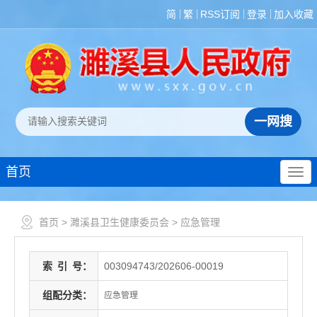
简
繁
RSS订阅
登录
加入收藏
首页
首页
>
濉溪县卫生健康委员会
>
应急管理
索
引
号：
003094743/202606-00019
组配分类：
应急管理