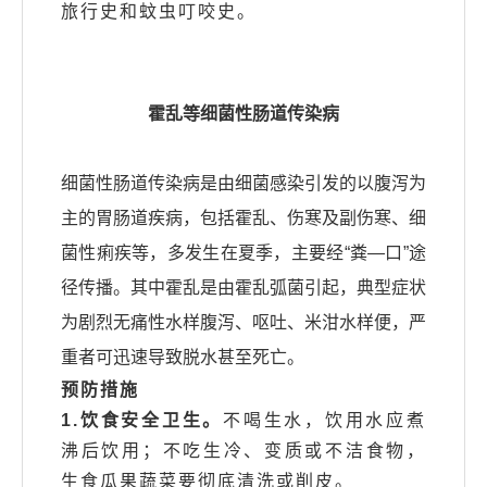
旅行史和蚊虫叮咬史。
霍乱等细菌性肠道传染病
细菌性肠道传染病是由细菌感染引发的以腹泻为
主的胃肠道疾病，包括霍乱、伤寒及副伤寒、细
菌性痢疾等，多发生在夏季，主要经“粪—口”途
径传播。其中霍乱是由霍乱弧菌引起，典型症状
为剧烈无痛性水样腹泻、呕吐、米泔水样便，严
重者可迅速导致脱水甚至死亡。
预防措施
1.饮食安全卫生。
不喝生水，饮用水应煮
沸后饮用；不吃生冷、变质或不洁食物，
生食瓜果蔬菜要彻底清洗或削皮。