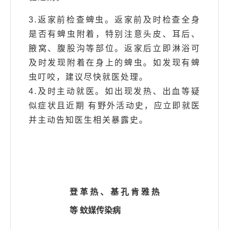
3.返家前检查蜱虫。
返家前及时检查全身
是否有蜱虫附着，特别注意头皮、耳后、
腋窝、腹股沟等部位。返家后立即淋浴可
及时发现附着在身上的蜱虫。如发现有蜱
虫叮咬，建议尽快就医处理。
4.及时主动就医。
如出现发热、出血等疑
似症状且近期
有野外活动史，应立即就医
并主动告知医生相关暴露史。
登革热、基孔肯雅热
等
登革热、基孔肯雅热
等
蚊媒传染病