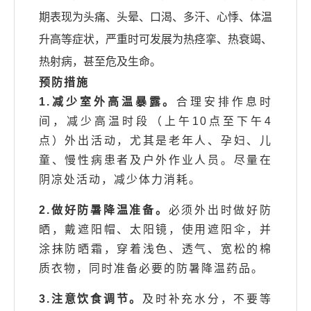
期表现为头痛、头晕、口渴、多汗、心悸、体温
升高等症状，严重时可发展为热痉挛、热衰竭、
热射病，甚至危及生命。
预防措施
1.减少室外高温暴露。
合理安排作息时
间，减少高温时段（上午10点至下午4
点）外出活动，尤其是老年人、孕妇、儿
童、慢性病患者及户外作业人员。尽量在
阴凉处活动，减少体力消耗。
2.做好防暑降温准备。
必须外出时做好防
晒，戴遮阳帽、太阳镜，使用遮阳伞，并
涂抹防晒霜，穿着浅色、透气、宽松的棉
质衣物，同时准备必要的防暑降温药品。
3.注意饮食调节。
及时补充水分，不要等