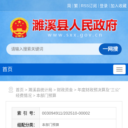
简
繁
RSS订阅
登录
加入收藏
首页
首页
>
濉溪县统计局
>
财政资金
>
年度财政预决算及“三公”
经费情况
>
本部门预算
索
引
号：
003094911/202510-00002
组配分类：
本部门预算