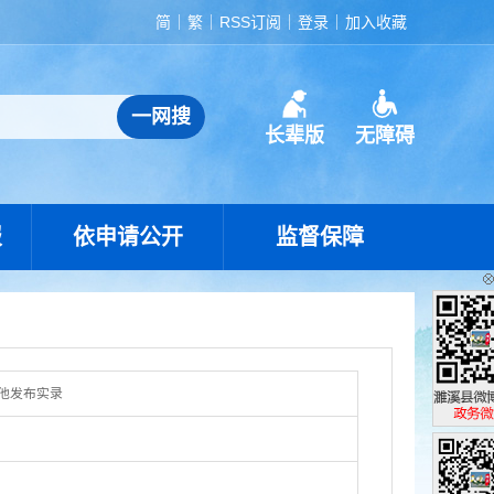
简
繁
RSS订阅
登录
加入收藏
长辈版
无障碍
报
依申请公开
监督保障
他发布实录
濉溪县政
政务微博