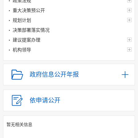
政策法规
重大决策预公开
规划计划
决策部署落实情况
建议提案办理
机构领导
机构设置
人事信息
政府信息公开年报
财政资金
应急管理
乡村振兴（精准脱贫）
依申请公开
权责清单和动态调
整情况
暂无相关信息
公共服务和中介服务
行政权力运行