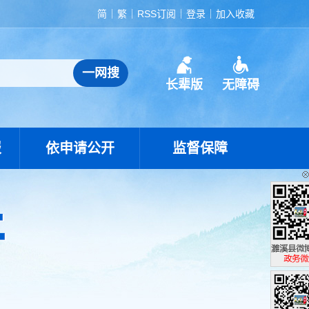
简
繁
RSS订阅
登录
加入收藏
长辈版
无障碍
报
依申请公开
监督保障
濉溪县政
政务微博