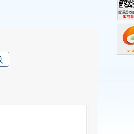
濉溪县政
政务微信