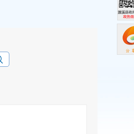
濉溪县政
政务微信