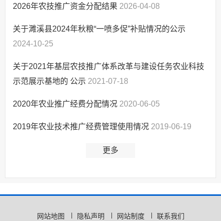
上级政策解读
2026年农技推广资金分配结果
2026-04-08
本级政策解读
关于濉溪县2024年秋粮“一喷多促”补贴情况的公示
回应关切
2024-10-25
监督保障
关于2021年基层农技推广体系改革与建设任务农业科技
生态环境
示范展示基地的 公示
2021-07-18
涉农补贴
国民经济和社会发
2020年农业推广经费分配情况
2020-06-05
展规划
重大建设项目批准
2019年农业技术推广经费管理使用情况
2019-06-19
和实施
更多
社会公益事业建设
及重点民生领域
助企纾困
网站地图
隐私声明
网站制度
联系我们