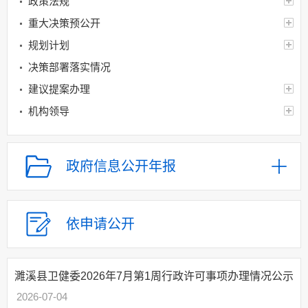
政策法规
重大决策预公开
规划计划
决策部署落实情况
建议提案办理
机构领导
机构设置
人事信息
政府信息公开年报
财政资金
应急管理
乡村振兴（精准脱贫）
依申请公开
权责清单和动态调
整情况
濉溪县卫健委2026年7月第1周行政许可事项办理情况公示
公共服务和中介服务
2026-07-04
行政权力运行