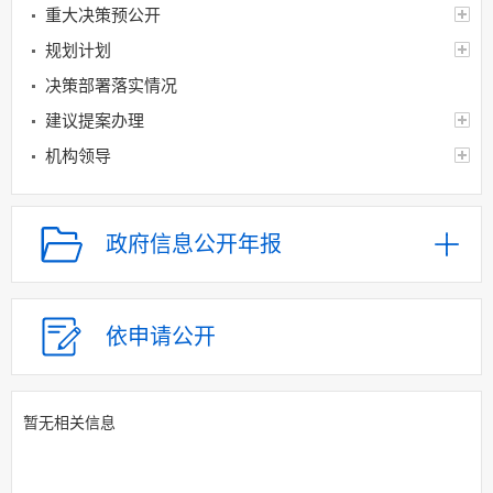
重大决策预公开
规划计划
决策部署落实情况
建议提案办理
机构领导
机构设置
人事信息
政府信息公开年报
财政资金
应急管理
乡村振兴（精准脱贫）
依申请公开
权责清单和动态调
整情况
暂无相关信息
公共服务和中介服务
行政权力运行