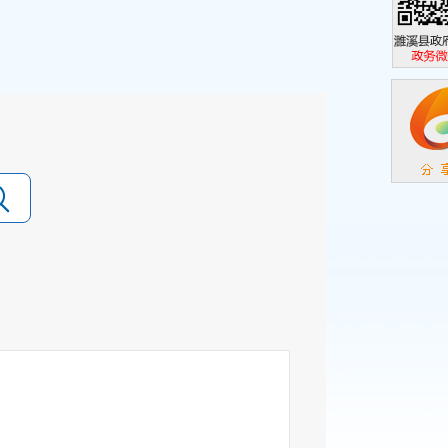
濉溪县政
政务微信