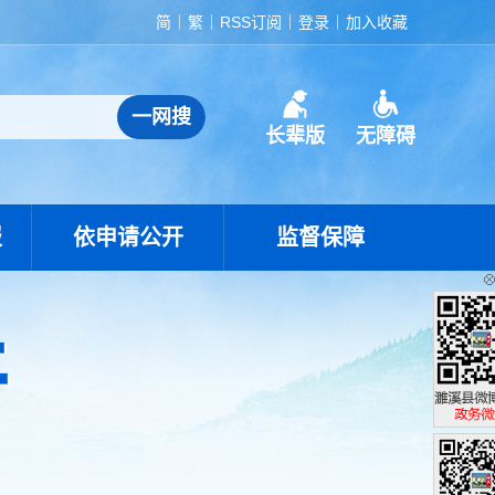
简
繁
RSS订阅
登录
加入收藏
长辈版
无障碍
报
依申请公开
监督保障
濉溪县政
政务微博