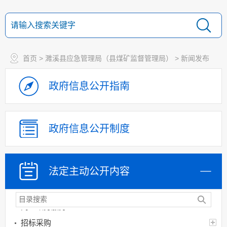
决策部署落实情况
建议提案办理
机构领导
机构设置
首页
>
濉溪县应急管理局（县煤矿监督管理局）
>
新闻发布
人事信息
财政资金
政府信息
公开指南
应急管理
乡村振兴（精准脱贫）
政府信息
公开制度
权责清单和动态调
整情况
公共服务和中介服务
法定主动
公开内容
行政权力运行
“双随机、一公开”
网上政务服务
招标采购