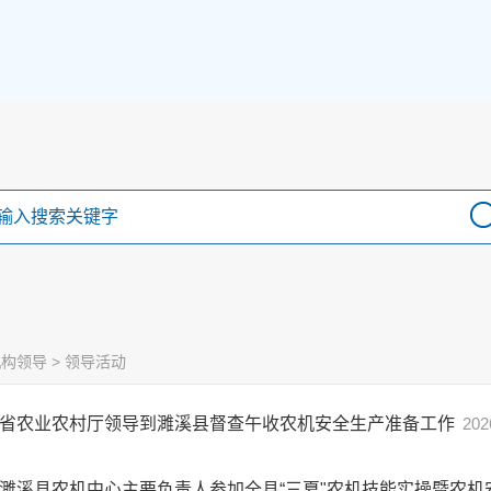
机构领导
>
领导活动
省农业农村厅领导到濉溪县督查午收农机安全生产准备工作
202
濉溪县农机中心主要负责人参加全县“三夏"农机技能实操暨农