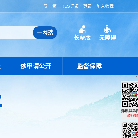
简
繁
RSS订阅
登录
加入收藏
长辈版
无障碍
报
依申请公开
监督保障
濉溪县政
政务微博