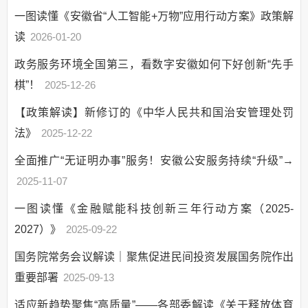
人事信息
一图读懂《安徽省“人工智能+万物”应用行动方案》政策解
财政资金
读
2026-01-20
乡村振兴（精准脱贫）
政务服务环境全国第三，看数字安徽如何下好创新“先手
网上政务服务
棋”！
2025-12-26
新闻发布
上级政策解读
【政策解读】新修订的《中华人民共和国治安管理处罚
法》
回应关切
2025-12-22
“放管服”改革
全面推广“无证明办事”服务！安徽公安服务持续“升级”→
2025-11-07
一图读懂《金融赋能科技创新三年行动方案（2025-
2027）》
2025-09-22
国务院常务会议解读｜聚焦促进民间投资发展国务院作出
重要部署
2025-09-13
适应新趋势聚焦“高质量”——各部委解读《关于释放体育