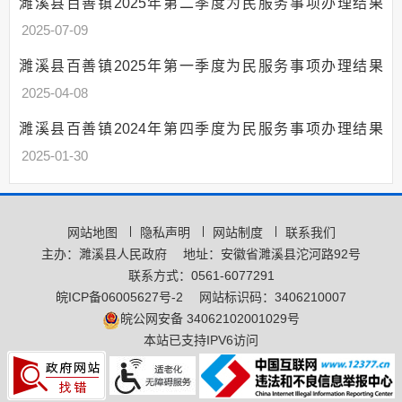
濉溪县百善镇2025年第二季度为民服务事项办理结果
权责清单
2025-07-09
公共服务清单和办
理结果
濉溪县百善镇2025年第一季度为民服务事项办理结果
公共服务清单及指南
2025-04-08
服务办理结果
濉溪县百善镇2024年第四季度为民服务事项办理结果
权力运行结果
2025-01-30
人口与计生
网上政务服务
精准脱贫（乡村振兴）
网站地图
隐私声明
网站制度
联系我们
主办：濉溪县人民政府
地址：安徽省濉溪县沱河路92号
义务教育
联系方式：0561-6077291
社会救助
皖ICP备06005627号-2
网站标识码：3406210007
公共法律服务
皖公网安备 34062102001029号
本站已支持IPV6访问
农村危房改造
涉农补贴