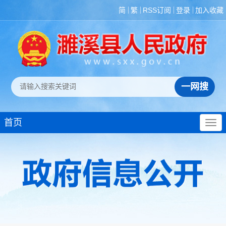
国民经济和社会发
简
繁
RSS订阅
登录
加入收藏
展规划
年度重点工作任务
分解、执行及落实情况
经济和社会发展统
计信息
建议提案办理
政府领导
机构设置
首页
人事信息
财政资金
年度财政预决算
“三公”经费情况
债权债务
财政专项资金管理
和使用情况