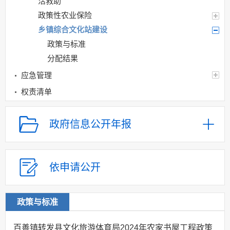
活救助
政策性农业保险
乡镇综合文化站建设
政策与标准
分配结果
应急管理
权责清单
公共服务清单和办
理结果
政府信息公开年报
权力运行结果
人口与计生
依申请公开
网上政务服务
精准脱贫（乡村振兴）
义务教育
政策与标准
社会救助
百善镇转发县文化旅游体育局2024年农家书屋工程政策