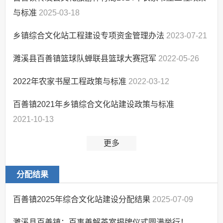
公共法律服务
与标准
2025-03-18
农村危房改造
乡镇综合文化站工程建设专项资金管理办法
2023-07-21
涉农补贴
公共文化服务
濉溪县百善镇篮球队蝉联县篮球大赛冠军
2022-05-26
救灾
2022年农家书屋工程政策与标准
2022-03-12
食品药品监管
扶贫
百善镇2021年乡镇综合文化站建设政策与标准
基本医疗卫生
2021-10-13
促进就业
更多
监督检查
公共资源交易
分配结果
政策解读
监督保障
百善镇2025年综合文化站建设分配结果
2025-07-09
回应关切
濉溪县百善镇：百事善解茶室揭牌仪式圆满举行！