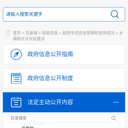
财政专项资金清单
村级公益事业建设
一事一议财政奖补资金
农村部分计划生育
首页
>
百善镇
>
财政资金
>
财政专项资金管理和使用情况
>
乡
家庭奖励扶助制度专项资金管理和使用情况
镇综合文化站建设
计划生育家庭特别
扶助制度专项资金管理和使用情况
政府信息
公开指南
农村医疗救助补助
资金管理和使用情况
农村居民最低生活
保障补助资金管理和使用情况
政府信息
公开制度
农机购置补贴管理
和使用情况
农村危房改造补助
法定主动
公开内容
资金管理和使用情况
农村五保供养补助
贫困重度残疾人生