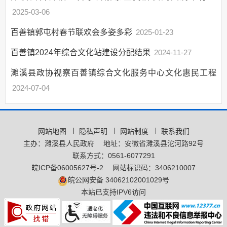
年度财政预决算
2025-03-06
“三公”经费情况
债权债务
百善镇郭屯村春节联欢会多姿多彩
2025-01-23
财政专项资金管理
百善镇2024年综合文化站建设分配结果
2024-11-27
和使用情况
财政专项资金清单
濉溪县政协视察百善镇综合文化服务中心文化惠民工程
村级公益事业建设
2024-07-04
一事一议财政奖补资金
农村部分计划生育
家庭奖励扶助制度专项资金管理和使用情况
网站地图
隐私声明
网站制度
联系我们
计划生育家庭特别
主办：濉溪县人民政府
地址：安徽省濉溪县沱河路92号
扶助制度专项资金管理和使用情况
联系方式：0561-6077291
农村医疗救助补助
皖ICP备06005627号-2
网站标识码：3406210007
资金管理和使用情况
皖公网安备 34062102001029号
农村居民最低生活
本站已支持IPV6访问
保障补助资金管理和使用情况
农机购置补贴管理
和使用情况