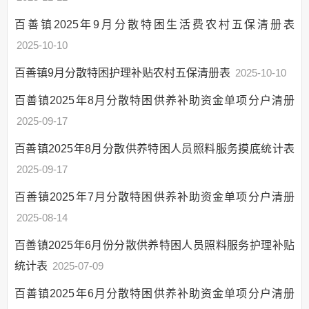
农村危房改造补助
百善镇2025年9月分散特困生活费农村五保清册表
资金管理和使用情况
2025-10-10
农村五保供养补助
政策与标准
百善镇9月分散特困护理补贴农村五保清册表
2025-10-10
分配结果
百善镇2025年8月分散特困供养补助资金单项分户清册
贫困重度残疾人生
活救助
2025-09-17
政策性农业保险
百善镇2025年8月分散供养特困人员照料服务摸底统计表
乡镇综合文化站建设
2025-09-17
应急管理
百善镇2025年7月分散特困供养补助资金单项分户清册
权责清单
2025-08-14
公共服务清单和办
理结果
百善镇2025年6月份分散供养特困人员照料服务护理补贴
权力运行结果
统计表
2025-07-09
人口与计生
百善镇2025年6月分散特困供养补助资金单项分户清册
网上政务服务