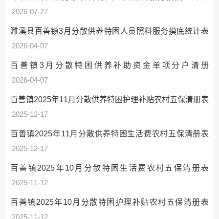
年度财政预决算
2026-07-27
“三公”经费情况
债权债务
濉溪县百善镇3月分散供养特困人员照料服务摸底统计表
财政专项资金管理
2026-04-07
和使用情况
百善镇3月分散特困供养补助资金单项分户清册
财政专项资金清单
2026-04-07
村级公益事业建设
一事一议财政奖补资金
百善镇2025年11月分散供养特困护理补贴农村五保清册表
农村部分计划生育
2025-12-17
家庭奖励扶助制度专项资金管理和使用情况
计划生育家庭特别
百善镇2025年11月分散供养特困生活费农村五保清册表
扶助制度专项资金管理和使用情况
2025-12-17
农村医疗救助补助
资金管理和使用情况
百善镇2025年10月分散特困生活费农村五保清册表
农村居民最低生活
2025-11-12
保障补助资金管理和使用情况
百善镇2025年10月分散特困护理补贴农村五保清册表
农机购置补贴管理
和使用情况
2025-11-12