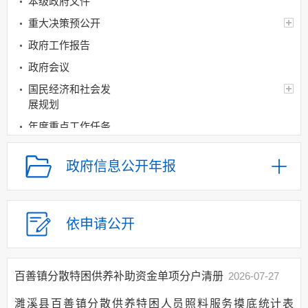
本级政府文件
重大决策预公开
政府工作报告
政府会议
国民经济和社会发
展规划
年度重点工作任务
分解、执行及落实情况
经济和社会发展统
政府信息公开年报
计信息
建议提案办理
政府领导
依申请公开
机构设置
人事信息
百善镇分散特困供养补助资金单项分户清册
2026-07-27
财政资金
濉溪县百善镇分散供养特困人员照料服务摸底统计表