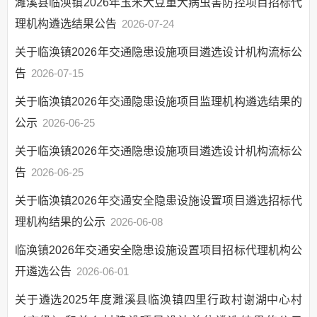
濉溪县临涣镇2026年玉米大豆重大病虫害防控项目招标代
权责清单
理机构遴选结果公告
2026-07-24
公共服务清单和办
理结果
关于临涣镇2026年交通隐患设施项目遴选设计机构流标公
权力运行结果
告
2026-07-15
人口与计生
关于临涣镇2026年交通隐患设施项目监理机构遴选结果的
网上政务服务
公示
2026-06-25
精准脱贫（乡村振兴）
关于临涣镇2026年交通隐患设施项目遴选设计机构流标公
义务教育
告
2026-06-25
社会救助
关于临涣镇2026年交通安全隐患设施设置项目遴选招标代
公共法律服务
理机构结果的公示
2026-06-08
就业创业
临涣镇2026年交通安全隐患设施设置项目招标代理机构公
农村危房改造
开遴选公告
2026-06-01
涉农补贴
公共文化服务
关于遴选2025年度濉溪县临涣镇四里行政村谢湖中心村