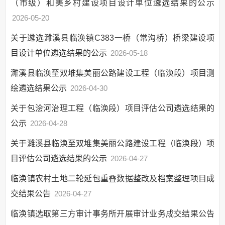
（市级）和美乡村建设项目设计单位遴选结果的公示
救灾
2026-05-20
食品药品监管
扶贫
关于遴选濉溪县临涣镇C383一桥（常沟桥）桥梁建设项
基本医疗卫生
目设计单位遴选结果的公示
2026-05-18
监督检查
濉溪县临涣至双堆集美丽公路建设工程（临涣段）项目测
公共资源交易
绘遴选结果公示
2026-04-30
交易公告
关于包浍河治理工程（临涣段）项目评估公司遴选结果的
中标成交公告
公示
2026-04-28
政策解读
关于濉溪县临涣至双堆集美丽公路建设工程（临涣段）项
监督保障
目评估公司遴选结果的公示
2026-04-27
回应关切
临涣镇农村土地二轮延包重叠数据整改及档案整理项目成
惠民惠农
交结果公告
2026-04-27
临涣镇选取第三方审计事务所开展审计业务成交结果公告