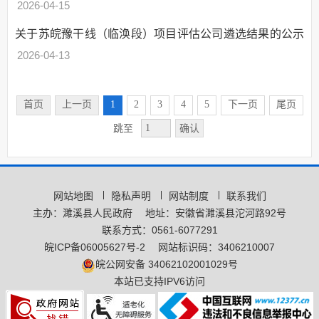
2026-04-15
关于苏皖豫干线（临涣段）项目评估公司遴选结果的公示
2026-04-13
首页
上一页
1
2
3
4
5
下一页
尾页
确认
跳至
网站地图
隐私声明
网站制度
联系我们
主办：濉溪县人民政府
地址：安徽省濉溪县沱河路92号
联系方式：0561-6077291
皖ICP备06005627号-2
网站标识码：3406210007
皖公网安备 34062102001029号
本站已支持IPV6访问