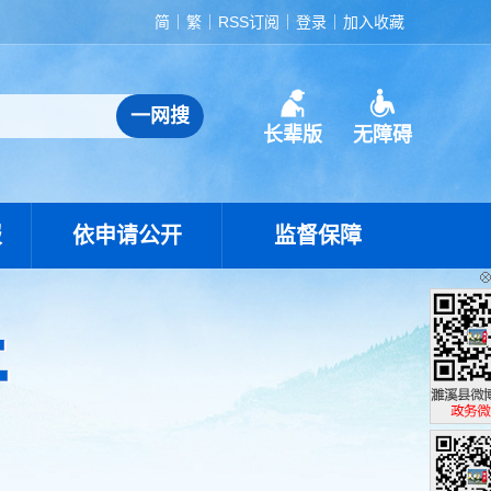
简
繁
RSS订阅
登录
加入收藏
长辈版
无障碍
报
依申请公开
监督保障
濉溪县政
政务微博