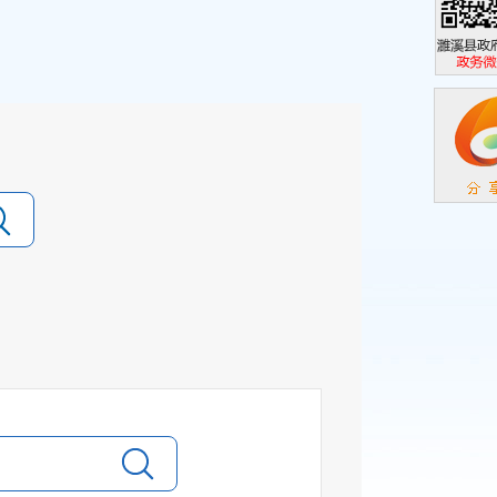
濉溪县政
政务微信