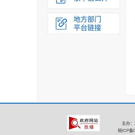
政府办年度财政预决
算
地方部门
各部门财政预决算
平台链接
三公经费情况
政府“三公”经费情况
政府办"三公"经
费情况
各部门“三公”经
费情况
财政专项资金
管理制度
财政专项资金清单
各部门财政专项资
金管理和使用情况
财政收支情况
主办：
政府债务
皖ICP备0