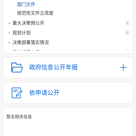
部门文件
规范性文件立改废
重大决策预公开
规划计划
决策部署落实情况
建议提案办理
机构领导
政府信息公开年报
机构设置
人事信息
财政资金
依申请公开
应急管理
乡村振兴（精准脱贫）
暂无相关信息
权责清单和动态调
整情况