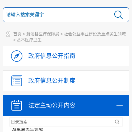
乡村振兴（精准脱贫）
权责清单和动态调
整情况
公共服务和中介服务
首页
>
濉溪县医疗保障局
>
社会公益事业建设及重点民生领域
行政权力运行
>
基本医疗卫生
“双随机一公开”
政府信息
公开指南
网上政务服务
招标采购
新闻发布
政府信息
公开制度
上级政策解读
本级政策解读
回应关切
法定主动
公开内容
监督保障
社会公益事业建设
及重点民生领域