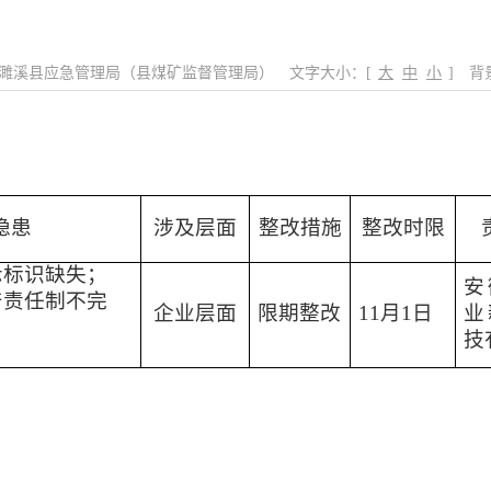
濉溪县应急管理局（县煤矿监督管理局）
文字大小：[
大
中
小
]
背
隐患
涉及层面
整改措施
整改时限
示标识缺失；
安
产责任制不完
企业层面
限期整改
11
月
1
日
业
技