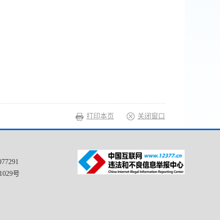
打印本页
关闭窗口
77291
1029号