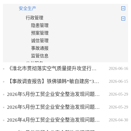
安全生产
行政管理
隐患管理
预案管理
诚信管理
事故通报
监管信息
公共服务
《淮北市贯彻落实空气质量提升攻坚行动专项督察报告整改方案》反馈问题验收销号公示
2026-06-16
中介机构和应急管
理专家组
【事故调查报告】铁佛镇韩*敏自建房“3·11”一般高处坠落事故调查报告
2026-06-15
救灾
2026年5月份工贸企业安全整治发现问题隐患整改情况
2026-05-29
食品药品监管
乡村振兴有效衔接
2026年5月份工贸企业安全整治发现问题隐患整改情况
2026-05-29
税收管理
2026年4月份工贸企业安全整治发现问题隐患整改情况
2026-04-30
统计