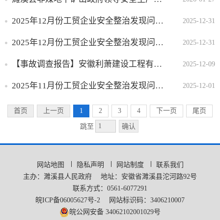
信用领域
老旧小区改造
2025年12月份工贸企业安全整治发现问题隐患整改情况
2025-12-31
科技管理和项目
2025年12月份工贸企业安全整治发现问题隐患整改情况
2025-12-31
工业和信息化
【事故调查报告】安徽利萧建设工程有限公司“9·28”一般物体打击事故调查报告
2025-12-09
民营经济发展
棚户区改造
2025年11月份工贸企业安全整治发现问题隐患整改情况
2025-12-01
反垄断与反不正当竞争
首页
上一页
1
2
3
4
下一页
尾页
知识产权
确认
跳至
林长制
网站地图
隐私声明
网站制度
联系我们
主办：濉溪县人民政府
地址：安徽省濉溪县沱河路92号
联系方式：0561-6077291
皖ICP备06005627号-2
网站标识码：3406210007
皖公网安备 34062102001029号