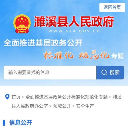
返回首页
养老服务
公共法律服务
财政预决算
就业创业
社会保险
生态环境
国有土地上房屋征收
保障性住房
农村危房改造
城市综合执法
首页
>
全面推进基层政务公开标准化规范化专题
> 濉溪
市政服务
县人民政府办公室
>
领域公开
>
安全生产
涉农补贴
公共文化服务
信息公开
医疗卫生