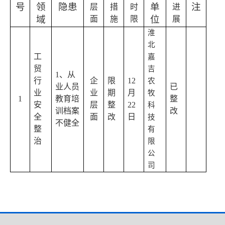
号
领
隐患
单
注
层
措
时
进
域
位
面
施
限
展
淮
北
工
嘉
贸
吉
1
、从
行
企
限
12
农
业人员
已
业
业
期
月
牧
1
教育培
整
安
层
整
22
科
训档案
改
全
面
改
日
技
不健全
整
有
治
限
公
司