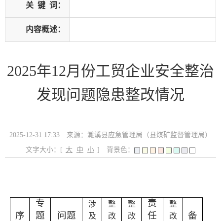
关
键
词：
内容概述：
2025年12月份工贸企业安全整治
发现问题隐患整改情况
2025-12-31 17:33
来源：濉溪县应急管理局（县煤矿监督管理局）
文字大小：[
大
中
小
]
背景色：
专
责
涉
整
整
整
序
题
问题
任
备
及
改
改
改