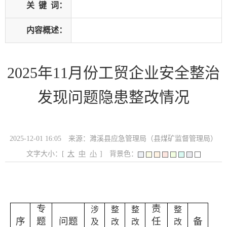
关
键
词：
内容概述：
2025年11月份工贸企业安全整治
发现问题隐患整改情况
2025-12-01 16:05
来源：濉溪县应急管理局（县煤矿监督管理局）
文字大小：[
大
中
小
]
背景色：
专
责
涉
整
整
整
序
题
问题
任
备
及
改
改
改