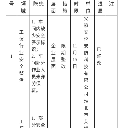
号
领
隐患
单
注
层
措
时
进
域
位
面
施
限
展
安
1
、车
徽
间内缺
工
安
少安全
贸
悦
警示标
行
企
限
11
安
识；
已
业
业
期
月
防
1
2
、车
整
安
层
整
15
科
间部分
改
全
面
改
日
技
作业人
整
有
员未穿
治
限
劳保
公
鞋。
司
淮
北
市
1
、部
工
莱
分安全