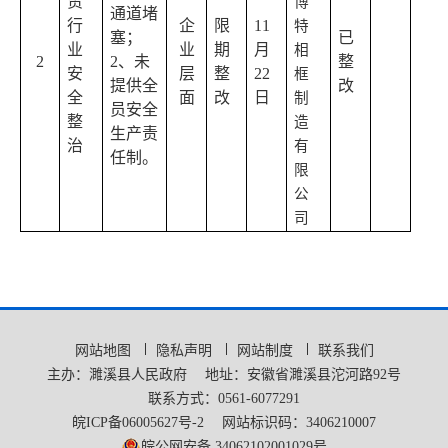
贸
博
通道堵
行
企
限
11
特
塞；
已
业
业
期
月
相
2
2
、未
整
安
层
整
22
框
提供全
改
全
面
改
日
制
员安全
整
造
生产责
治
有
任制。
限
公
司
网站地图
隐私声明
网站制度
联系我们
主办：濉溪县人民政府
地址：安徽省濉溪县沱河路92号
联系方式：0561-6077291
皖ICP备06005627号-2
网站标识码：3406210007
皖公网安备 34062102001029号