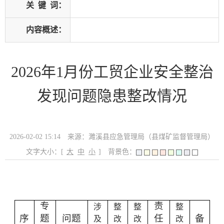
关
键
词：
内容概述：
2026年1月份工贸企业安全整治
发现问题隐患整改情况
2026-02-02 15:14
来源：濉溪县应急管理局（县煤矿监督管理局）
文字大小：[
大
中
小
]
背景色：
专
责
涉
整
整
整
序
题
问题
任
备
及
改
改
改