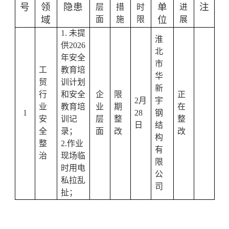
号
领
隐患
单
注
层
措
时
进
域
位
面
施
限
展
1.
未提
淮
供
2026
北
年安全
市
工
教育培
华
贸
训计划
新
行
和安全
企
限
正
2
月
宇
业
教育培
业
期
在
1
28
钢
安
训记
层
整
整
日
结
全
录；
面
改
改
构
整
2.
作业
有
治
现场临
限
时用电
公
私拉乱
司
扯；