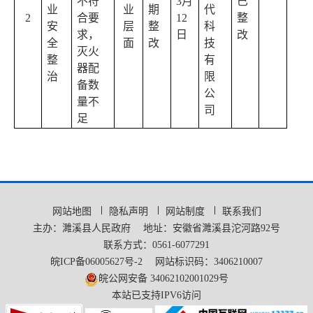
不符
3
月
已
业
业
期
代
2
合要
12
整
安
层
整
科
求，
日
改
全
面
改
技
灭火
整
有
器配
治
限
备数
公
量不
司
足
网站地图
隐私声明
网站制度
联系我们
主办：濉溪县人民政府
地址：安徽省濉溪县沱河路92号
联系方式：0561-6077291
皖ICP备06005627号-2
网站标识码：3406210007
皖公网安备 34062102001029号
本站已支持IPV6访问