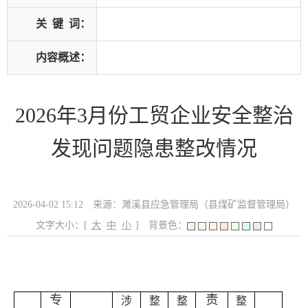
关
键
词：
内容概述：
2026年3月份工贸企业安全整治
发现问题隐患整改情况
2026-04-02 15:12
来源：濉溪县应急管理局（县煤矿监督管理局）
文字大小：[
大
中
小
]
背景色：
专
责
涉
整
整
整