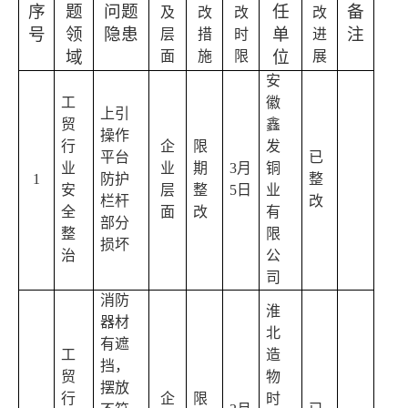
序
题
问题
任
备
及
改
改
改
号
领
隐患
单
注
层
措
时
进
域
位
面
施
限
展
安
工
徽
上引
贸
鑫
操作
行
企
限
发
平台
已
业
业
期
3
月
铜
1
防护
整
安
层
整
5
日
业
栏杆
改
全
面
改
有
部分
整
限
损坏
治
公
司
消防
淮
器材
北
有遮
工
造
挡，
贸
物
摆放
行
企
限
时