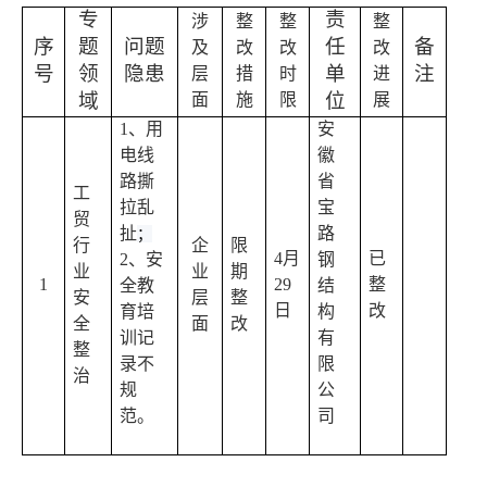
专
责
涉
整
整
整
序
题
问题
任
备
及
改
改
改
号
领
隐患
单
注
层
措
时
进
域
位
面
施
限
展
1、
用
安
电线
徽
路撕
省
工
拉乱
宝
贸
扯
路
；
行
企
限
4
月
已
2、
安
钢
业
业
期
1
29
整
全教
结
安
层
整
日
改
育培
构
全
面
改
训记
有
整
录不
限
治
规
公
范。
司