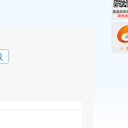
濉溪县政
政务微信