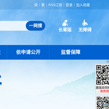
简
繁
RSS订阅
登录
加入收藏
长辈版
无障碍
报
依申请公开
监督保障
濉溪县政
政务微博