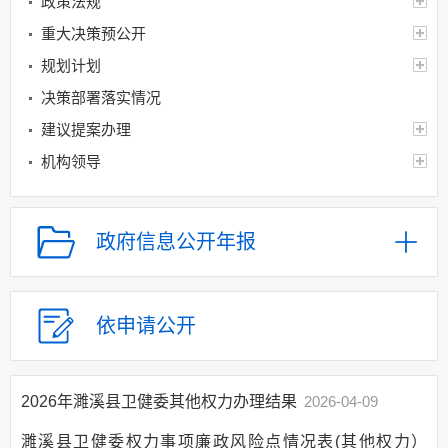
政策法规
重大决策预公开
规划计划
决策部署落实情况
建议提案办理
机构领导
机构设置
人事信息
政府信息公开年报
财政资金
应急管理
乡村振兴（精准脱贫）
依申请公开
权责清单和动态调
整情况
2026年濉溪县卫健委其他权力办理结果
2026-04-09
公共服务和中介服务
行政权力运行
濉溪县卫健委权力事项廉政风险点情况表(其他权力）