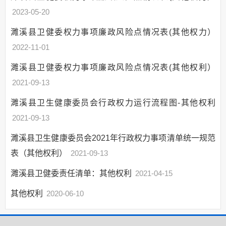
2023-05-20
行政权力运行结果
行政许可
濉溪县卫健委权力事项廉政风险点情况表(其他权力）
行政处罚
2022-11-01
行政强制
濉溪县卫健委权力事项廉政风险点情况表(其他权利）
行政规划
2021-09-13
其他权力
行政许可和行政处
濉溪县卫生健康委员会行政权力运行流程图-其他权利
罚双公示
2021-09-13
行政执法公示
濉溪县卫生健康委员会2021年行政权力事项清单统一规范
“双随机一公开”
表（其他权利）
2021-09-13
网上政务服务
濉溪县卫健委责任清单：其他权利
2021-04-15
招标采购
新闻发布
其他权利
2020-06-10
上级政策解读
本级政策解读