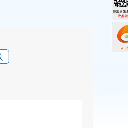
濉溪县政
政务微信