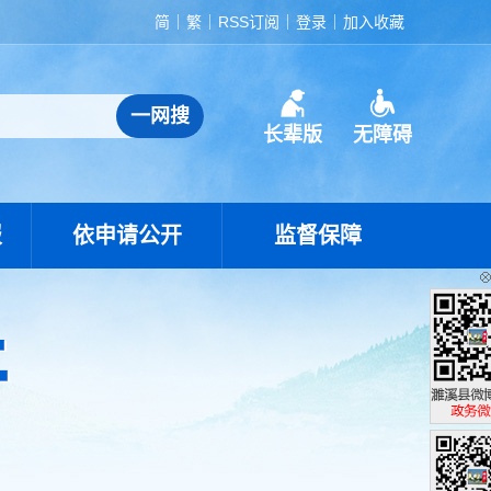
简
繁
RSS订阅
登录
加入收藏
长辈版
无障碍
报
依申请公开
监督保障
濉溪县政
政务微博