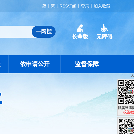
简
繁
RSS订阅
登录
加入收藏
长辈版
无障碍
报
依申请公开
监督保障
濉溪县政
政务微博