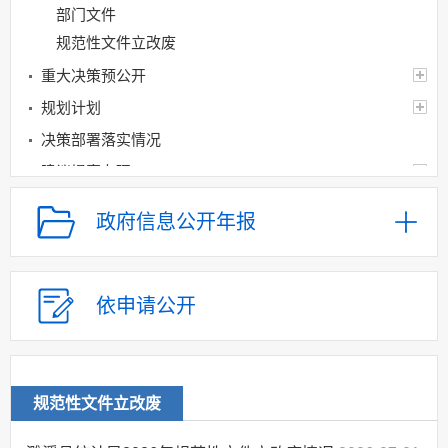
部门文件
规范性文件立改废
重大决策预公开
规划计划
决策部署落实情况
建议提案办理
机构领导
政府信息公开年报
机构设置
人事信息
财政资金
依申请公开
应急管理
乡村振兴（精准脱贫）
权责清单和动态调
规范性文件立改废
整情况