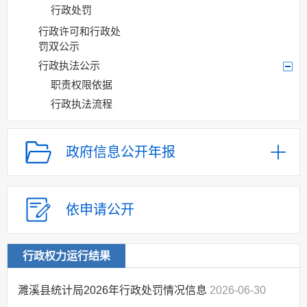
行政处罚
行政许可和行政处
罚双公示
行政执法公示
职责权限依据
行政执法流程
行政执法结果
“双随机一公开”
政府信息公开年报
网上政务服务
招标采购
依申请公开
新闻发布
上级政策解读
本级政策解读
行政权力运行结果
回应关切
濉溪县统计局2026年行政处罚情况信息
2026-06-30
监督保障