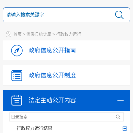
规划计划
决策部署落实情况
建议提案办理
首页
>
濉溪县统计局
>
行政权力运行
机构领导
机构设置
政府信息
公开指南
人事信息
财政资金
应急管理
政府信息
公开制度
乡村振兴（精准脱贫）
权责清单和动态调
整情况
法定主动
公开内容
公共服务和中介服务
行政权力运行
行政权力运行结果