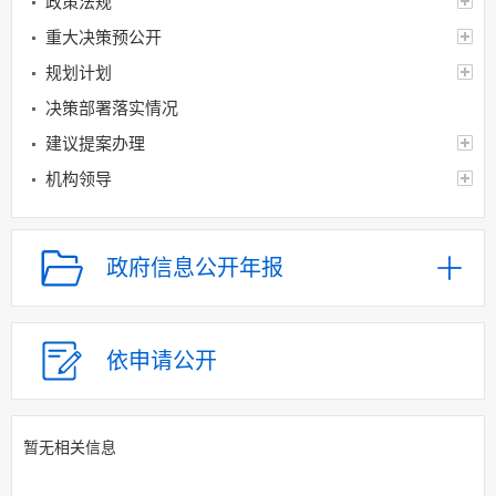
政策法规
重大决策预公开
规划计划
决策部署落实情况
建议提案办理
机构领导
机构设置
人事信息
政府信息公开年报
财政资金
应急管理
乡村振兴（精准脱贫）
依申请公开
权责清单和动态调
整情况
暂无相关信息
公共服务和中介服务
行政权力运行