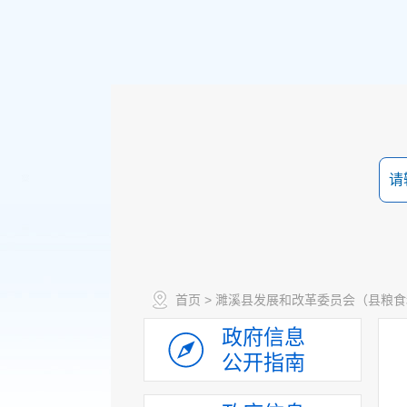
政策法规
重大决策预公开
规划计划
决策部署落实情况
建议提案办理
机构领导
机构设置
首页
>
濉溪县发展和改革委员会（县粮食
人事信息
政府信息
财政资金
公开指南
应急管理