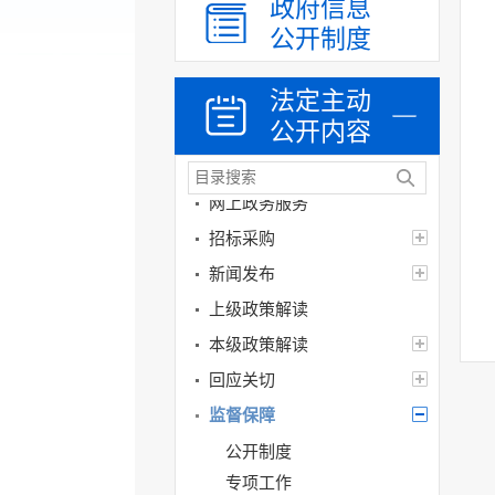
乡村振兴（精准脱贫）
政府信息
公开制度
权责清单和动态调
整情况
法定主动
公共服务和中介服务
公开内容
行政权力运行
“双随机、一公开”
网上政务服务
招标采购
新闻发布
上级政策解读
本级政策解读
回应关切
监督保障
公开制度
专项工作