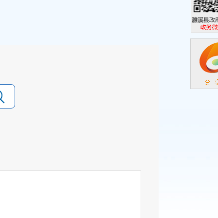
濉溪县政
政务微信