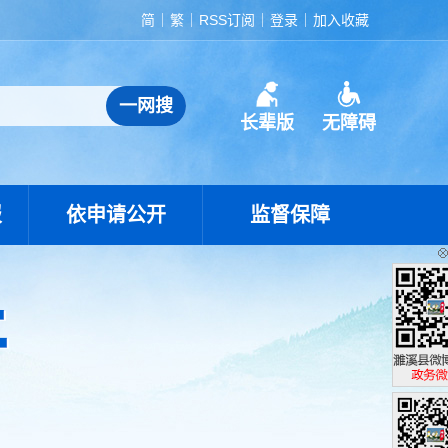
简
繁
RSS订阅
登录
加入收藏
长辈版
无障碍
报
依申请公开
监督保障
濉溪县政
政务微博