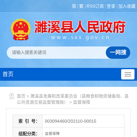
简
繁
RSS订阅
登录
加入收藏
首页
首页
>
濉溪县发展和改革委员会（县粮食和物资储备局、县
公共资源交易监督管理局）
>
监督保障
索
引
号：
003094460/202110-00015
组配分类：
监督保障