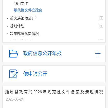
部门文件
规范性文件立改废
重大决策预公开
规划计划
决策部署落实情况
建议提案办理
机构领导
政府信息公开年报
机构设置
人事信息
财政资金
依申请公开
应急管理
乡村振兴（精准脱贫）
濉溪县教育局2026年规范性文件备案及清理情况
权责清单和动态调
2026-06-24
整情况