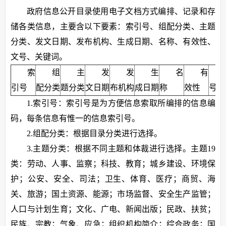
政府信息公开目录使用电子文档方式编排、记录和存
储各类信息，主要含以下要素：索引号、组配分类、主题
分类、发文日期、发布机构、生成日期、名称、有效性、
文号、关键词。
索
组
主
发
发
生
名
有
引号
配分类
题分类
文日期
布机构
成日期
称
效性
号
1.索引号：索引号是为方便信息索取所编排的信息编
码，每条信息有惟一的信息索引号。
2.组配分类：根据目录分类进行选择。
3.主题分类：根据不同主题和体裁进行选择。主题19
类：劳动、人事、监察；科技、教育；城乡建设、环境保
护；公安、安全、司法；卫生、体育、医疗；商贸、海
关、旅游；国土资源、能源；市场监督、安全生产监管；
人口与计划生育；文化、广电、新闻出版；民政、扶贫；
民族、宗教；气象、应急；组织机构简介；综合政务；国