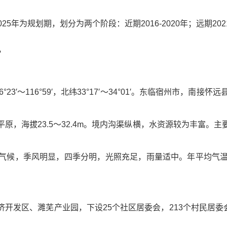
25年为规划期，划分为两个阶段：近期2016-2020年；远期2021
况
23′～116°59′，北纬33°17′～34°01′。东临宿州市，
原，海拔23.5～32.4m。境内沟渠纵横，水资源较为丰富。
候，季风明显，四季分明，光照充足，雨量适中。年平均气温14.
经济开发区、濉芜产业园，下设25个社区居委会，213个村民居委会