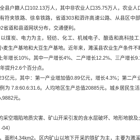
，全县户籍人口102.13万人，其中非农业人口35.75万人，农业人口
有符夹铁路、徐阜铁路，省道303和泗许高速公路、从县区中
202省道和县道网状分布，交通便利。
了以煤炭、电力为主，轻纺、化工、机械电子、酿造和高科技工
小麦生产基地和大豆生产基地。近年来，濉溪县农业生产条件不
比上年增长10%，其中一产增长4%、二产增长12.2%、三产增长
年提升2.6个百分点。
3.23亿元，其中：第一产业增加值0.89亿元，增长4.3%；第二产
例为 7.8:60.6:31.6。人均地区生产总值20885元。城乡居
9882元。
的采空塌陷地质灾害、矿山开采引发的含水层破坏、地形地貌及
04）
，面积4.34km2。区内矿山以地下开采的铁矿为主，主要为