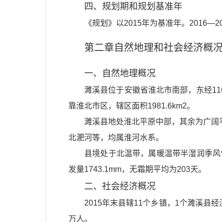
四、规划期和规划基准年
《规划》以2015年为基准年。2016—20
第二章自然地理和社会经济概
一、自然地理概况
濉溪县位于安徽省淮北市南部，东经116°
靠淮北市区，辖区面积1981.6km2。
濉溪县地处淮北平原中部，其余为广阔平
北淝河等，均属淮河水系。
县境处于北温带，属暖温带半湿润季风气
发量1743.1mm，无霜期平均为203天。
二、社会经济概况
2015年末县辖11个乡镇，1个濉溪县
万人。