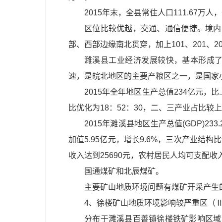
2015年末，全县常住人口111.67万人
区位比较优越，交通、通信便捷。境内
部、西部边缘南北贯穿，加上101、201、
濉溪县工业经济发展较快，基本形成
速，是皖北地区的主要产粮区之一，是国家
2015年全年地区生产总值234亿元，
比优化为18：52：30，二、三产业占比较上
2015年濉溪县地区生产总值(GDP)23
加值5.95亿元，增长9.6%，三次产业结构比
收入达到25690元，农村居民人均可支配收入
国通煤矿和北辰煤矿。
主要矿山地质环境问题有煤矿开采产生
4、徐楼矿山地质环境影响较严重区（Ⅱ-
分布于濉溪县百善镇徐楼铁矿影响区域