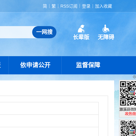
简
繁
RSS订阅
登录
加入收藏
长辈版
无障碍
报
依申请公开
监督保障
濉溪县政
政务微博