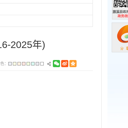
濉溪县政
政务微信
2025年)
景色：