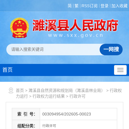
简
繁
RSS订阅
登录
加入收藏
首页
首页
>
濉溪县自然资源和规划局（濉溪县林业局）
>
行政权
力运行
>
行政权力运行结果
>
行政许可
索
引
号：
003094954/202605-00023
组配分类：
行政许可