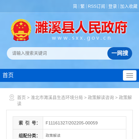
简
繁
RSS订阅
登录
加入收藏
首页
首页
>
淮北市濉溪县生态环境分局
>
政策解读咨询
>
政策解
读
索
引
号：
F11161327/202205-00059
组配分类：
政策解读