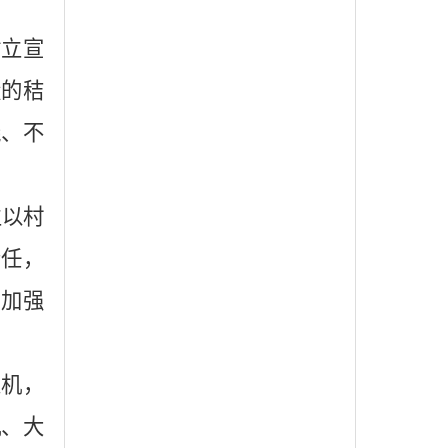
树立宣
量的秸
烧、不
立以村
责任，
。加强
农机，
机、大