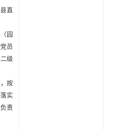
，县直
镇（园
行党员
及二级
案，按
落实
要负责