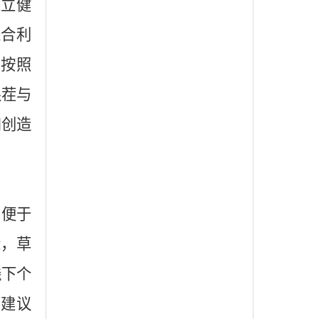
建立健
综合利
。按照
限茬与
和创造
，便于
际，草
线下个
的建议