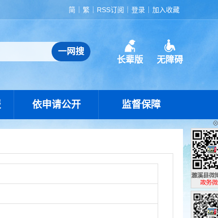
简
繁
RSS订阅
登录
加入收藏
长辈版
无障碍
报
依申请公开
监督保障
濉溪县政
政务微博