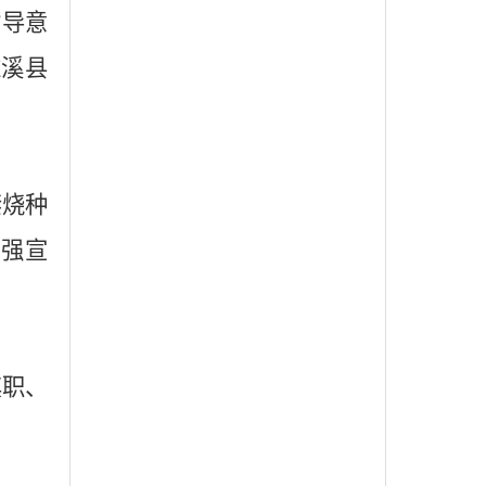
指导意
濉溪县
禁烧种
加强宣
其职、
。