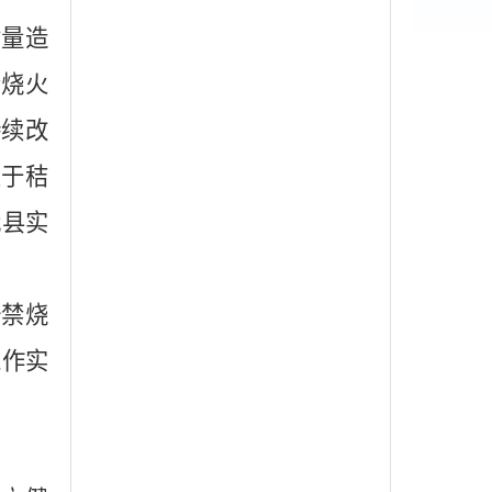
质量造
禁烧火
持续改
关于秸
我县实
秆禁烧
工作实