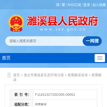
简
繁
RSS订阅
登录
加入收藏
首页
首页
>
淮北市濉溪县生态环境分局
>
政策解读咨询
>
政策解
读
索
引
号：
F11161327/202305-00051
组配分类：
政策解读