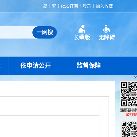
简
繁
RSS订阅
登录
加入收藏
长辈版
无障碍
报
依申请公开
监督保障
濉溪县政
政务微博