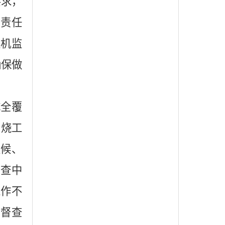
要求，
管责任
跟机监
确保做
成全覆
禁烧工
天候、
督查中
工作不
、督查