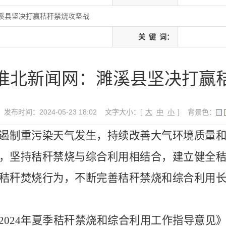
溪县坚决打赢秸秆禁烧攻坚战
关
键
词：
淮北新闻网：濉溪县坚决打赢
发布时间：2024-05-23 18:02
文字大小：[
大
中
小
]
背景色：
遏制重污染天气发生，持续改善大气环境质量
，坚持秸秆禁烧与综合利用相结合，建立健全
秸秆焚烧行为，不断完善秸秆禁烧和综合利用
。
2024年夏季秸秆禁烧和综合利用工作指导意见