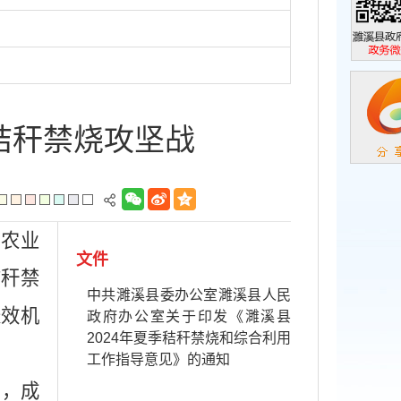
濉溪县政
政务微信
秸秆禁烧攻坚战
和农业
文件
秸秆禁
中共濉溪县委办公室濉溪县人民
长效机
政府办公室关于印发《濉溪县
2024年夏季秸秆禁烧和综合利用
工作指导意见》的通知
》，成