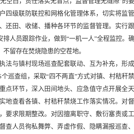
盖无空白，责任落实无盲点，监督管理无缝隙”的
户四级联防联控和网格化管理体系，切实将监
、还田、收储、播种各环节的监督管理。实行
安排人员跟踪作业，做到“一机一人”全程监控。
，不留存在焚烧隐患的空茬地。
执法与镇村现场巡查配套联动、互为补充，形
6个巡查组，采取“四不两直”方式对镇、村秸秆
重点环节，深入田间地头、应急值守点开展全
实地查看各镇、村秸秆禁烧工作落实情况。对
，要求限期整改。对因擅离职守、敷衍塞责或
督查人员徇私舞弊、弄虚作假、隐瞒漏报巡查