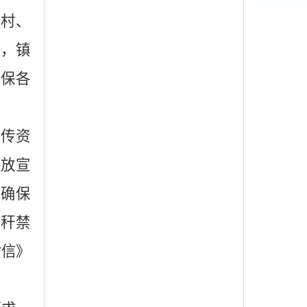
点村、
导，镇
确保各
传资
发放宣
，确保
秸秆禁
封信》