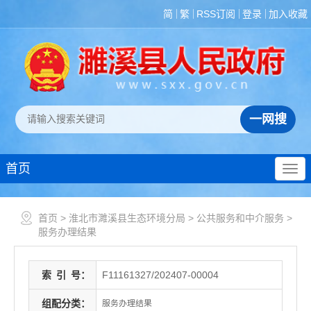
简
繁
RSS订阅
登录
加入收藏
首页
首页
>
淮北市濉溪县生态环境分局
>
公共服务和中介服务
>
服务办理结果
索
引
号：
F11161327/202407-00004
组配分类：
服务办理结果